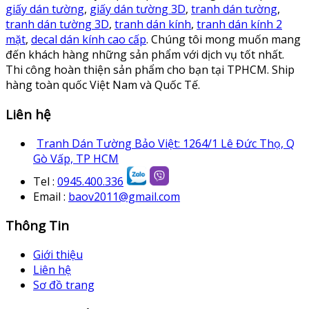
giấy dán tường
,
giấy dán tường 3D
,
tranh dán tường
,
tranh dán tường 3D
,
tranh dán kính
,
tranh dán kính 2
mặt
,
decal dán kính cao cấp
. Chúng tôi mong muốn mang
đến khách hàng những sản phẩm với dịch vụ tốt nhất.
Thi công hoàn thiện sản phẩm cho bạn tại TPHCM. Ship
hàng toàn quốc Việt Nam và Quốc Tế.
Liên hệ
Tranh Dán Tường Bảo Việt: 1264/1 Lê Đức Thọ, Q
Gò Vấp, TP HCM
Tel :
0945.400.336
Email :
baov2011@gmail.com
Thông Tin
Giới thiệu
Liên hệ
Sơ đồ trang