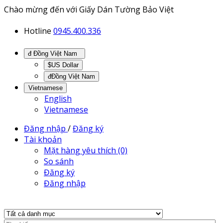
Chào mừng đến với Giấy Dán Tường Bảo Việt
Hotline
0945.400.336
đ Đồng Việt Nam
$US Dollar
đĐồng Việt Nam
Vietnamese
English
Vietnamese
Đăng nhập
/
Đăng ký
Tài khoản
Mặt hàng yêu thích (0)
So sánh
Đăng ký
Đăng nhập