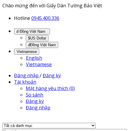
Chào mừng đến với Giấy Dán Tường Bảo Việt
Hotline
0945.400.336
đ Đồng Việt Nam
$US Dollar
đĐồng Việt Nam
Vietnamese
English
Vietnamese
Đăng nhập
/
Đăng ký
Tài khoản
Mặt hàng yêu thích (0)
So sánh
Đăng ký
Đăng nhập