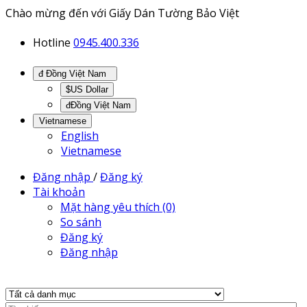
Chào mừng đến với Giấy Dán Tường Bảo Việt
Hotline
0945.400.336
đ Đồng Việt Nam
$US Dollar
đĐồng Việt Nam
Vietnamese
English
Vietnamese
Đăng nhập
/
Đăng ký
Tài khoản
Mặt hàng yêu thích (0)
So sánh
Đăng ký
Đăng nhập