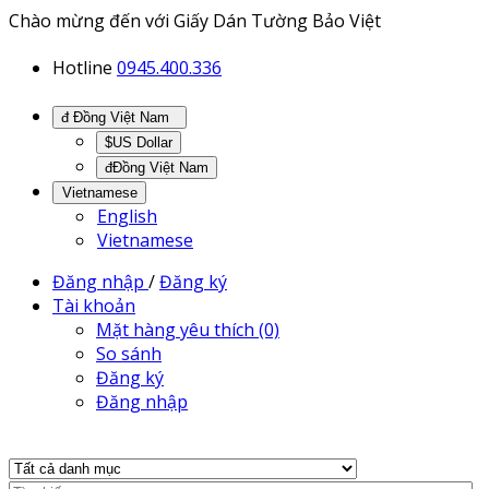
Chào mừng đến với Giấy Dán Tường Bảo Việt
Hotline
0945.400.336
đ Đồng Việt Nam
$US Dollar
đĐồng Việt Nam
Vietnamese
English
Vietnamese
Đăng nhập
/
Đăng ký
Tài khoản
Mặt hàng yêu thích (0)
So sánh
Đăng ký
Đăng nhập