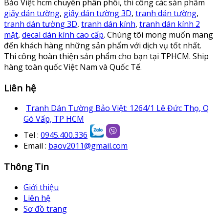
Bảo Việt hcm chuyên phân phối, thi công các sản phẩm
giấy dán tường
,
giấy dán tường 3D
,
tranh dán tường
,
tranh dán tường 3D
,
tranh dán kính
,
tranh dán kính 2
mặt
,
decal dán kính cao cấp
. Chúng tôi mong muốn mang
đến khách hàng những sản phẩm với dịch vụ tốt nhất.
Thi công hoàn thiện sản phẩm cho bạn tại TPHCM. Ship
hàng toàn quốc Việt Nam và Quốc Tế.
Liên hệ
Tranh Dán Tường Bảo Việt: 1264/1 Lê Đức Thọ, Q
Gò Vấp, TP HCM
Tel :
0945.400.336
Email :
baov2011@gmail.com
Thông Tin
Giới thiệu
Liên hệ
Sơ đồ trang