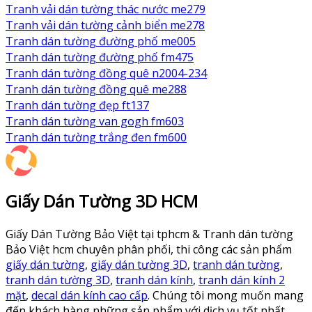
Tranh vải dán tường thác nước me279
Tranh vải dán tường cảnh biển me278
Tranh dán tường đường phố me005
Tranh dán tường đường phố fm475
Tranh dán tường đồng quê n2004-234
Tranh dán tường đồng quê me288
Tranh dán tường đẹp ft137
Tranh dán tường van gogh fm603
Tranh dán tường trắng đen fm600
Giấy Dán Tường 3D HCM
Giấy Dán Tường Bảo Việt tại tphcm & Tranh dán tường
Bảo Việt hcm chuyên phân phối, thi công các sản phẩm
giấy dán tường
,
giấy dán tường 3D
,
tranh dán tường
,
tranh dán tường 3D
,
tranh dán kính
,
tranh dán kính 2
mặt
,
decal dán kính cao cấp
. Chúng tôi mong muốn mang
đến khách hàng những sản phẩm với dịch vụ tốt nhất.