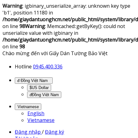
Warning
: igbinary_unserialize_array: unknown key type
'b1', position 11180 in
/home/giaydantuonghcm.net/public_html/system/library
on line
98
Warning
: Memcached::getByKey(): could not
unserialize value with igbinary in
/home/giaydantuonghcm.net/public_html/system/library
on line
98
Chào mừng đến với Giấy Dán Tường Bảo Việt
Hotline
0945.400.336
đ Đồng Việt Nam
$US Dollar
đĐồng Việt Nam
Vietnamese
English
Vietnamese
Đăng nhập
/
Đăng ký