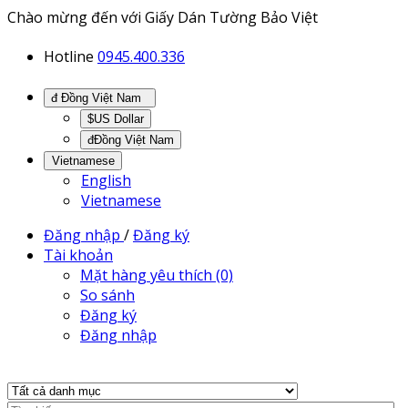
Chào mừng đến với Giấy Dán Tường Bảo Việt
Hotline
0945.400.336
đ Đồng Việt Nam
$US Dollar
đĐồng Việt Nam
Vietnamese
English
Vietnamese
Đăng nhập
/
Đăng ký
Tài khoản
Mặt hàng yêu thích (0)
So sánh
Đăng ký
Đăng nhập