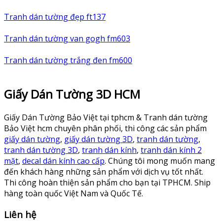
Tranh dán tường đẹp ft137
Tranh dán tường van gogh fm603
Tranh dán tường trắng đen fm600
Giấy Dán Tường 3D HCM
Giấy Dán Tường Bảo Việt tại tphcm & Tranh dán tường
Bảo Việt hcm chuyên phân phối, thi công các sản phẩm
giấy dán tường
,
giấy dán tường 3D
,
tranh dán tường
,
tranh dán tường 3D
,
tranh dán kính
,
tranh dán kính 2
mặt
,
decal dán kính cao cấp
. Chúng tôi mong muốn mang
đến khách hàng những sản phẩm với dịch vụ tốt nhất.
Thi công hoàn thiện sản phẩm cho bạn tại TPHCM. Ship
hàng toàn quốc Việt Nam và Quốc Tế.
Liên hệ