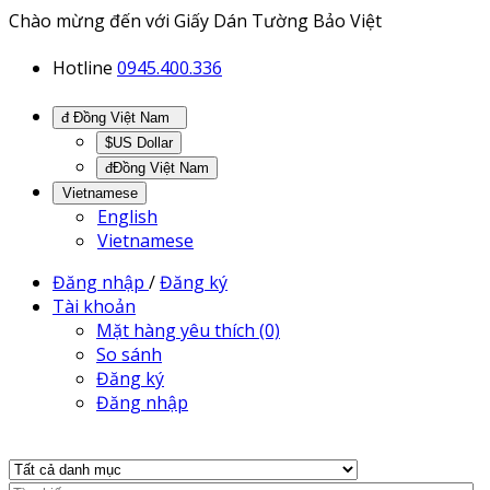
Chào mừng đến với Giấy Dán Tường Bảo Việt
Hotline
0945.400.336
đ Đồng Việt Nam
$US Dollar
đĐồng Việt Nam
Vietnamese
English
Vietnamese
Đăng nhập
/
Đăng ký
Tài khoản
Mặt hàng yêu thích (0)
So sánh
Đăng ký
Đăng nhập