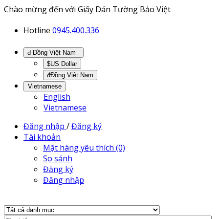
Chào mừng đến với Giấy Dán Tường Bảo Việt
Hotline
0945.400.336
đ Đồng Việt Nam
$US Dollar
đĐồng Việt Nam
Vietnamese
English
Vietnamese
Đăng nhập
/
Đăng ký
Tài khoản
Mặt hàng yêu thích (0)
So sánh
Đăng ký
Đăng nhập