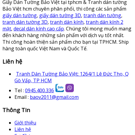
Giấy Dán Tường Bảo Việt tại tphcm & Tranh dán tường
Bảo Việt hcm chuyên phân phối, thi công các sản phẩm
giấy dán tường
,
giấy dán tường 3D
,
tranh dán tường
,
tranh dán tường 3D
,
tranh dán kính
,
tranh dán kính 2
mặt
,
decal dán kính cao cấp
. Chúng tôi mong muốn mang
đến khách hàng những sản phẩm với dịch vụ tốt nhất.
Thi công hoàn thiện sản phẩm cho bạn tại TPHCM. Ship
hàng toàn quốc Việt Nam và Quốc Tế.
Liên hệ
Tranh Dán Tường Bảo Việt: 1264/1 Lê Đức Thọ, Q
Gò Vấp, TP HCM
Tel :
0945.400.336
Email :
baov2011@gmail.com
Thông Tin
Giới thiệu
Liên hệ