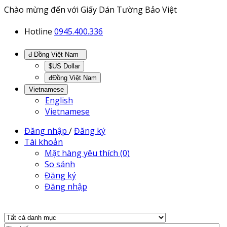
Chào mừng đến với Giấy Dán Tường Bảo Việt
Hotline
0945.400.336
đ Đồng Việt Nam
$US Dollar
đĐồng Việt Nam
Vietnamese
English
Vietnamese
Đăng nhập
/
Đăng ký
Tài khoản
Mặt hàng yêu thích (0)
So sánh
Đăng ký
Đăng nhập