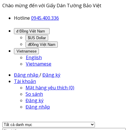
Chào mừng đến với Giấy Dán Tường Bảo Việt
Hotline
0945.400.336
đ Đồng Việt Nam
$US Dollar
đĐồng Việt Nam
Vietnamese
English
Vietnamese
Đăng nhập
/
Đăng ký
Tài khoản
Mặt hàng yêu thích (0)
So sánh
Đăng ký
Đăng nhập