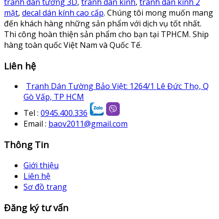
tranh dán tường 3D
,
tranh dán kính
,
tranh dán kính 2
mặt
,
decal dán kính cao cấp
. Chúng tôi mong muốn mang
đến khách hàng những sản phẩm với dịch vụ tốt nhất.
Thi công hoàn thiện sản phẩm cho bạn tại TPHCM. Ship
hàng toàn quốc Việt Nam và Quốc Tế.
Liên hệ
Tranh Dán Tường Bảo Việt: 1264/1 Lê Đức Thọ, Q
Gò Vấp, TP HCM
Tel :
0945.400.336
Email :
baov2011@gmail.com
Thông Tin
Giới thiệu
Liên hệ
Sơ đồ trang
Đăng ký tư vấn