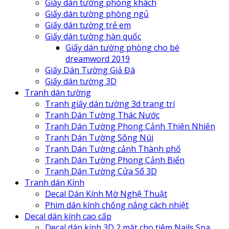
Giấy dán tường phòng khách
Giấy dán tường phòng ngủ
Giấy dán tường trẻ em
Giấy dán tường hàn quốc
Giấy dán tường phòng cho bé
dreamword 2019
Giấy Dán Tường Giả Đá
Giấy dán tường 3D
Tranh dán tường
Tranh giấy dán tường 3d trang trí
Tranh Dán Tường Thác Nước
Tranh Dán Tường Phong Cảnh Thiên Nhiên
Tranh Dán Tường Sông Núi
Tranh Dán Tường cảnh Thành phố
Tranh Dán Tường Phong Cảnh Biển
Tranh Dán Tường Cửa Sổ 3D
Tranh dán Kính
Decal Dán Kính Mờ Nghệ Thuật
Phim dán kính chống nắng cách nhiệt
Decal dán kính cao cấp
Decal dán kính 3D 2 mặt cho tiệm Nails Spa