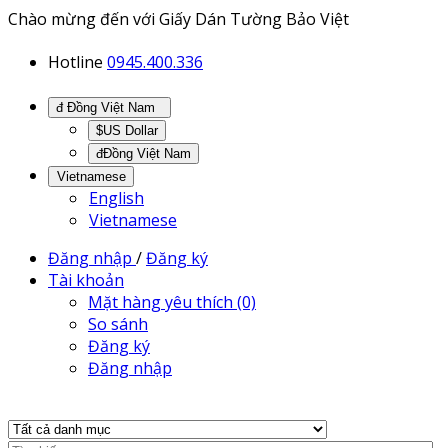
Chào mừng đến với Giấy Dán Tường Bảo Việt
Hotline
0945.400.336
đ Đồng Việt Nam
$US Dollar
đĐồng Việt Nam
Vietnamese
English
Vietnamese
Đăng nhập
/
Đăng ký
Tài khoản
Mặt hàng yêu thích (0)
So sánh
Đăng ký
Đăng nhập