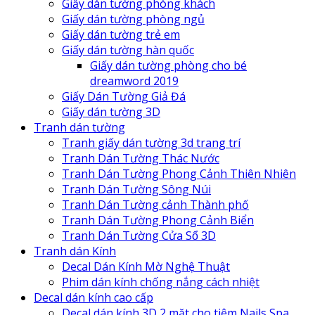
Giấy dán tường phòng khách
Giấy dán tường phòng ngủ
Giấy dán tường trẻ em
Giấy dán tường hàn quốc
Giấy dán tường phòng cho bé
dreamword 2019
Giấy Dán Tường Giả Đá
Giấy dán tường 3D
Tranh dán tường
Tranh giấy dán tường 3d trang trí
Tranh Dán Tường Thác Nước
Tranh Dán Tường Phong Cảnh Thiên Nhiên
Tranh Dán Tường Sông Núi
Tranh Dán Tường cảnh Thành phố
Tranh Dán Tường Phong Cảnh Biển
Tranh Dán Tường Cửa Sổ 3D
Tranh dán Kính
Decal Dán Kính Mờ Nghệ Thuật
Phim dán kính chống nắng cách nhiệt
Decal dán kính cao cấp
Decal dán kính 3D 2 mặt cho tiệm Nails Spa