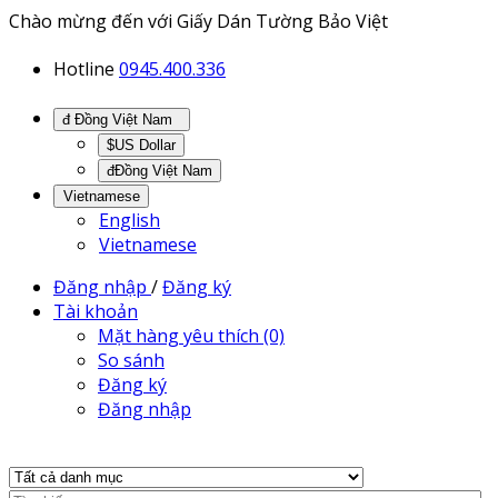
Chào mừng đến với Giấy Dán Tường Bảo Việt
Hotline
0945.400.336
đ Đồng Việt Nam
$US Dollar
đĐồng Việt Nam
Vietnamese
English
Vietnamese
Đăng nhập
/
Đăng ký
Tài khoản
Mặt hàng yêu thích (0)
So sánh
Đăng ký
Đăng nhập