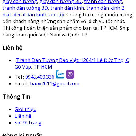
giấy dán tường
,
giấy dán tường 3D
,
tranh dán tường
,
tranh dán tường 3D
,
tranh dán kính
,
tranh dán kính 2
mặt
,
decal dán kính cao cấp
. Chúng tôi mong muốn mang
đến khách hàng những sản phẩm với dịch vụ tốt nhất.
Thi công hoàn thiện sản phẩm cho bạn tại TPHCM. Ship
hàng toàn quốc Việt Nam và Quốc Tế.
Liên hệ
Tranh Dán Tường Bảo Việt: 1264/1 Lê Đức Thọ, Q
Gò Vấp, TP HCM
Tel :
0945.400.336
Email :
baov2011@gmail.com
Thông Tin
Giới thiệu
Liên hệ
Sơ đồ trang
Đăng ký tư vấn