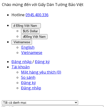
Chào mừng đến với Giấy Dán Tường Bảo Việt
Hotline
0945.400.336
đ Đồng Việt Nam
$US Dollar
đĐồng Việt Nam
Vietnamese
English
Vietnamese
Đăng nhập
/
Đăng ký
Tài khoản
Mặt hàng yêu thích (0)
So sánh
Đăng ký
Đăng nhập