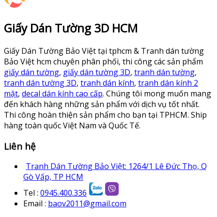
Giấy Dán Tường 3D HCM
Giấy Dán Tường Bảo Việt tại tphcm & Tranh dán tường
Bảo Việt hcm chuyên phân phối, thi công các sản phẩm
giấy dán tường
,
giấy dán tường 3D
,
tranh dán tường
,
tranh dán tường 3D
,
tranh dán kính
,
tranh dán kính 2
mặt
,
decal dán kính cao cấp
. Chúng tôi mong muốn mang
đến khách hàng những sản phẩm với dịch vụ tốt nhất.
Thi công hoàn thiện sản phẩm cho bạn tại TPHCM. Ship
hàng toàn quốc Việt Nam và Quốc Tế.
Liên hệ
Tranh Dán Tường Bảo Việt: 1264/1 Lê Đức Thọ, Q
Gò Vấp, TP HCM
Tel :
0945.400.336
Email :
baov2011@gmail.com