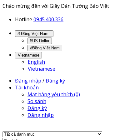
Chào mừng đến với Giấy Dán Tường Bảo Việt
Hotline
0945.400.336
đ Đồng Việt Nam
$US Dollar
đĐồng Việt Nam
Vietnamese
English
Vietnamese
Đăng nhập
/
Đăng ký
Tài khoản
Mặt hàng yêu thích (0)
So sánh
Đăng ký
Đăng nhập