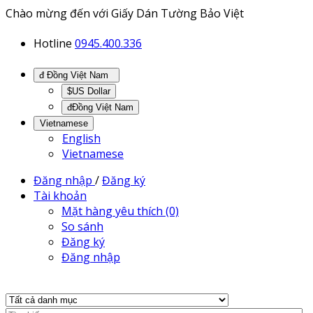
Chào mừng đến với Giấy Dán Tường Bảo Việt
Hotline
0945.400.336
đ Đồng Việt Nam
$US Dollar
đĐồng Việt Nam
Vietnamese
English
Vietnamese
Đăng nhập
/
Đăng ký
Tài khoản
Mặt hàng yêu thích (0)
So sánh
Đăng ký
Đăng nhập