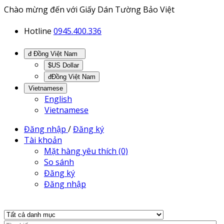
Chào mừng đến với Giấy Dán Tường Bảo Việt
Hotline
0945.400.336
đ Đồng Việt Nam
$US Dollar
đĐồng Việt Nam
Vietnamese
English
Vietnamese
Đăng nhập
/
Đăng ký
Tài khoản
Mặt hàng yêu thích (0)
So sánh
Đăng ký
Đăng nhập