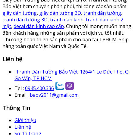
Bảo Việt hcm chuyên phân phối, thi công các sản phẩm
giấy dán tường
,
giấy dán tường 3D
,
tranh dán tường
,
tranh dán tường 3D
,
tranh dán kính
,
tranh dán kính 2
mặt
,
decal dán kính cao cấp
. Chúng tôi mong muốn mang
đến khách hàng những sản phẩm với dịch vụ tốt nhất.
Thi công hoàn thiện sản phẩm cho bạn tại TPHCM. Ship
hàng toàn quốc Việt Nam và Quốc Tế.
Liên hệ
Tranh Dán Tường Bảo Việt: 1264/1 Lê Đức Thọ, Q
Gò Vấp, TP HCM
Tel :
0945.400.336
Email :
baov2011@gmail.com
Thông Tin
Giới thiệu
Liên hệ
Sơ đồ trang