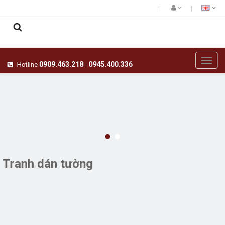
0909.463.218
0945.400.336
Hotline
-
Tranh dán tường