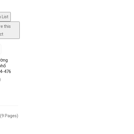
 List
e this
ct
ường
phố
4-476
)
 (9 Pages)