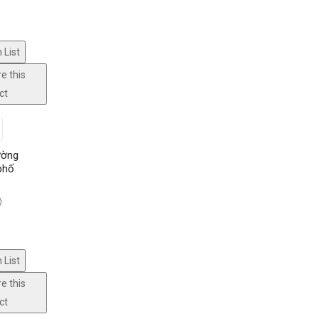
 List
e this
ct
ường
phố
)
 List
e this
ct