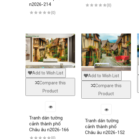
n2026-214
(0)
(0)
Add to Wish List
Add to Wish List
Pai
Compare this
Compare this
Product
Product
Night city wall paintings
are the perfect choice when you 
only adorn the living space but also bring a modern, you
choosing paintings in the home you need to be very carefu
Tranh dán tường
Tranh dán tường
If you are hesitant to know which model to suit your hom
cảnh thành phố
cảnh thành phố
are proud to offer products. quality, variety of designs,
Châu âu n2026-166
Châu âu n2026-152
relaxing moments, fun, most comfortable.
(0)