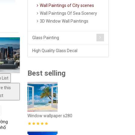
Wall Paintings of City scenes
Wall Paintings Of Sea Scenery
3D Window Wall Paintings
Glass Painting
High Quality Glass Decal
Best selling
 List
e this
Window mural
ct
Window wallpaper s280
lasses035
Window mural
ường
phố