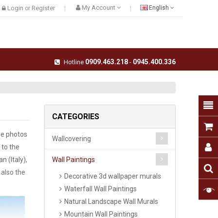
My Account
Login
Register
English
or
0909.463.218
0945.400.336
Hotline
-
CATEGORIES
se photos
Wallcovering
 to the
 (Italy),
Wall Paintings
 also the
Decorative 3d wallpaper murals
Waterfall Wall Paintings
Natural Landscape Wall Murals
Mountain Wall Paintings