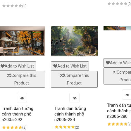
(0
(0)
Giấy dán tường hàn quốc luxury 5001-
Tranh dán kính 3d 2 mặt n2
15022-1..
Add to Wish
Add to Wish List
Add to Wish List
Compar
Compare this
Compare this
Produ
Product
Product
Tranh dán t
Tranh dán tường
Tranh dán tường
cảnh thành 
cảnh thành phố
cảnh thành phố
n2005-280
n2005-284
n2005-292
(2
(2)
(2)