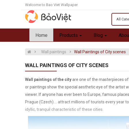
Welcome to Bao Viet Wallpaper
All Cat
Home
Products
Blog
Abou
Wall paintings
Wall Paintings of City scenes
WALL PAINTINGS OF CITY SCENES
Wall paintings of the city
are one of the masterpieces of
or paintings show the special aesthetic eye of the artist 
viewer. If anyone has ever been to Europe, famous places w
Prague (Czech) ... attract millions of tourists every year t
idyllic, tranquil characteristic of these cities.