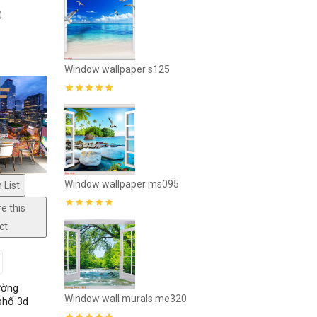
)
8
Window mural
Window wallpaper s125
3
Window mura
Window wallpaper ms095
 List
e this
gs not
ct
hen
rience.We
ường
eriences,
Window wall murals me320
phố 3d