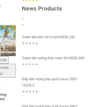
)
News Products
«
»
ury 5001-
Tranh dán kính 3d 2 mặt k2026-242
Giấy dán tườ
Tranh dán tường thác nước 3d n2026-240
Giấy dán tườn
 List
ury 5001-
15018-4..
e this
ct
Giấy dán tường hàn quốc luxury 5001-
15018-2..
Giấy dán tườn
h pkc086
15021-3..
ường
phố
Giấy dán tường hàn quốc luxury 5001-