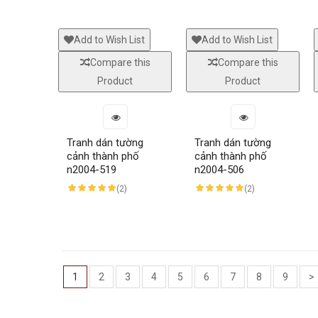
Add to Wish List
Add to Wish List
Compare this
Compare this
Product
Product
Tranh dán tường
Tranh dán tường
cảnh thành phố
cảnh thành phố
n2004-519
n2004-506
(2)
(2)
1
2
3
4
5
6
7
8
9
>