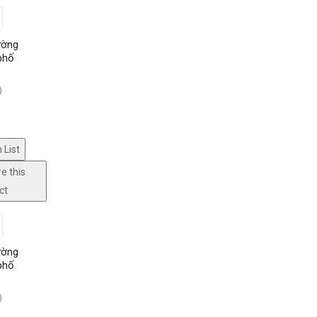
ường
phố
)
 List
e this
ct
ường
phố
)