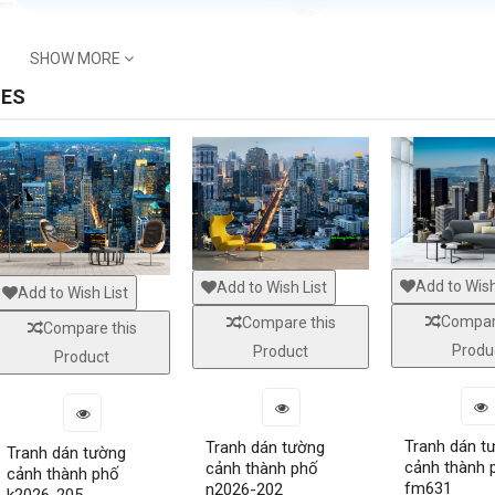
SHOW MORE
NES
Add to Wish
Add to Wish List
Add to Wish List
Compar
Compare this
Compare this
Window murals tr240
Window mural me300
Produ
Product
Product
Window murals seascape s281
White striped glass decal g
Tranh dán t
Tranh dán tường
Tranh dán tường
cảnh thành 
cảnh thành phố
cảnh thành phố
fm631
n2026-202
k2026-205