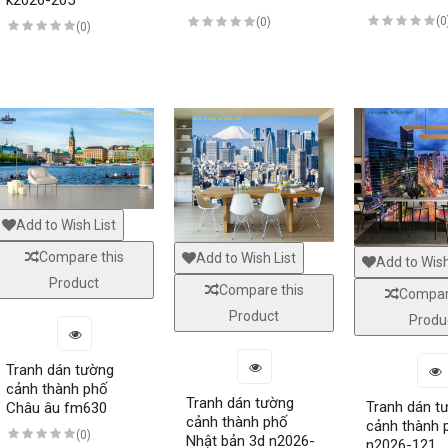
(0
(0)
(0)
Window murals fi150
White glass decal glasses04
Window mural me324
White glass decal glasses04
Add to Wish List
Compare this
Add to Wish List
nting of the city landscape
Add to Wish
Product
Compare this
Compar
are wondering in the decision of interior decoration. Landscape paintin
Product
Produ
thful landscape and express the artistic tastes of the homeowners. So w
l to choose appropriate stars and put in any reasonable position.
Tranh dán tường
cảnh thành phố
e, then do not hesitate to contact us with years of manufacturing expe
Tranh dán tường
Tranh dán t
Châu âu fm630
 designs to consumers across the country. Come with us to have great exp
cảnh thành phố
cảnh thành 
(0)
Nhật bản 3d n2026-
n2026-121