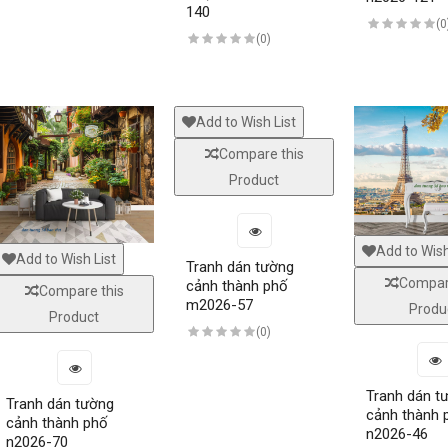
140
(0
(0)
Add to Wish List
Compare this
Giấy dán tường hàn quốc 5001-15020-2
Giấy dán tường hàn quốc lux
Product
15020-1..
Giấy dán tường hàn quốc luxury 5001-
Add to Wish
Add to Wish List
Tranh dán tường
15018-4..
Giấy dán tường hàn quốc lux
Compar
cảnh thành phố
Compare this
15021-1..
m2026-57
Produ
Product
(0)
Giấy dán tường hàn quốc luxury 5001-
15021-3..
Giấy dán tường phòng khác
Tranh dán t
Tranh dán tường
cảnh thành 
cảnh thành phố
n2026-46
n2026-70