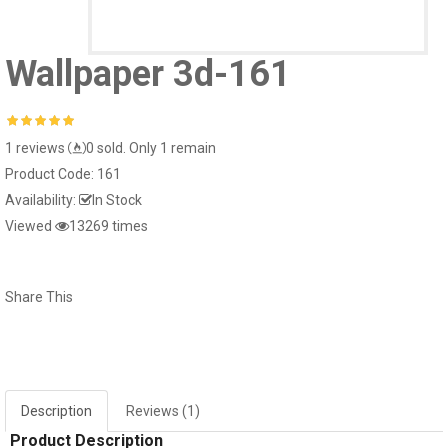
Giấy dán tường hàn quốc luxury 5001-
Tranh dán kính 3d
Wallpaper 3d-161
15022-1..
1 reviews
0 sold. Only 1 remain
Product Code:
161
Window murals tr240
Window mural me
Availability:
In Stock
Viewed
13269 times
Window murals seascape s281
White striped glass
Share This
Window murals fi150
White glass decal 
Description
Reviews (1)
Product Description