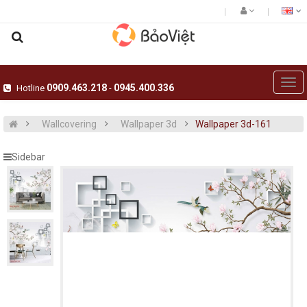
0909.463.218
0945.400.336
Hotline
-
Giấy dán tường hàn quốc 5001-15020-2
Giấy dán tường hàn
Wallcovering
Wallpaper 3d
Wallpaper 3d-161
15020-1..
Sidebar
Giấy dán tường hàn quốc luxury 5001-
15018-4..
Giấy dán tường hàn
15021-1..
Giấy dán tường hàn quốc luxury 5001-
15021-3..
Giấy dán tường ph