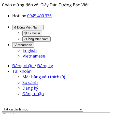
Chào mừng đến với Giấy Dán Tường Bảo Việt
Hotline
0945.400.336
đ Đồng Việt Nam
$US Dollar
đĐồng Việt Nam
Vietnamese
English
Vietnamese
Đăng nhập
/
Đăng ký
Tài khoản
Mặt hàng yêu thích (0)
So sánh
Đăng ký
Đăng nhập