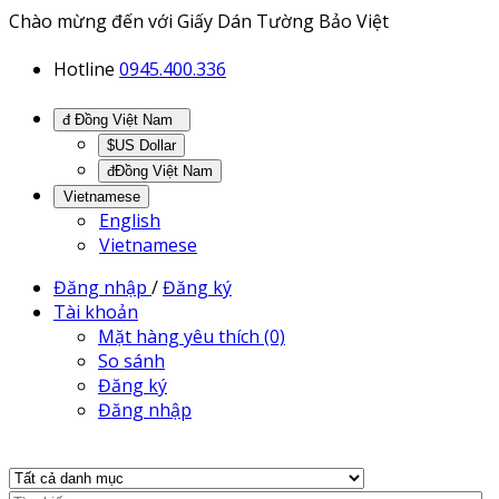
Chào mừng đến với Giấy Dán Tường Bảo Việt
Hotline
0945.400.336
đ Đồng Việt Nam
$US Dollar
đĐồng Việt Nam
Vietnamese
English
Vietnamese
Đăng nhập
/
Đăng ký
Tài khoản
Mặt hàng yêu thích (0)
So sánh
Đăng ký
Đăng nhập