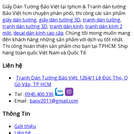
Giấy Dán Tường Bảo Việt tại tphcm & Tranh dán tường
Bảo Việt hcm chuyên phân phối, thi công các sản phẩm
giấy dán tường
,
giấy dán tường 3D
,
tranh dán tường
,
tranh dán tường 3D
,
tranh dán kính
,
tranh dán kính 2
mặt
,
decal dán kính cao cấp
. Chúng tôi mong muốn mang
đến khách hàng những sản phẩm với dịch vụ tốt nhất.
Thi công hoàn thiện sản phẩm cho bạn tại TPHCM. Ship
hàng toàn quốc Việt Nam và Quốc Tế.
Liên hệ
Tranh Dán Tường Bảo Việt: 1264/1 Lê Đức Thọ, Q
Gò Vấp, TP HCM
Tel :
0945.400.336
Email :
baov2011@gmail.com
Thông Tin
Giới thiệu
Liên hệ