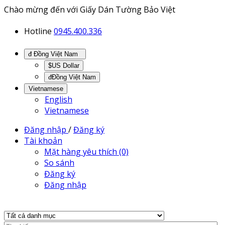
Chào mừng đến với Giấy Dán Tường Bảo Việt
Hotline
0945.400.336
đ Đồng Việt Nam
$US Dollar
đĐồng Việt Nam
Vietnamese
English
Vietnamese
Đăng nhập
/
Đăng ký
Tài khoản
Mặt hàng yêu thích (0)
So sánh
Đăng ký
Đăng nhập