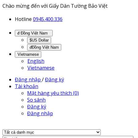
Chào mừng đến với Giấy Dán Tường Bảo Việt
Hotline
0945.400.336
đ Đồng Việt Nam
$US Dollar
đĐồng Việt Nam
Vietnamese
English
Vietnamese
Đăng nhập
/
Đăng ký
Tài khoản
Mặt hàng yêu thích (0)
So sánh
Đăng ký
Đăng nhập