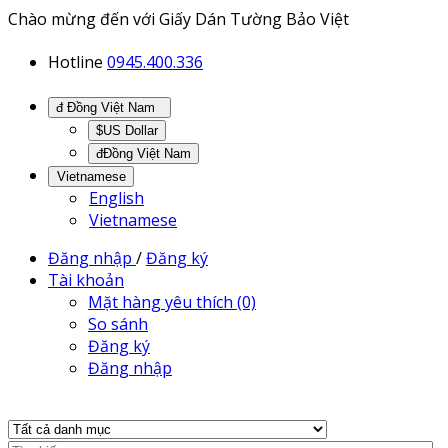
Chào mừng đến với Giấy Dán Tường Bảo Việt
Hotline
0945.400.336
đ Đồng Việt Nam
$US Dollar
đĐồng Việt Nam
Vietnamese
English
Vietnamese
Đăng nhập
/
Đăng ký
Tài khoản
Mặt hàng yêu thích (0)
So sánh
Đăng ký
Đăng nhập