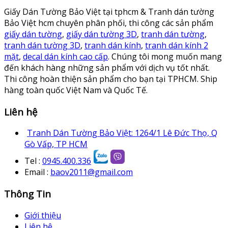
Giấy Dán Tường Bảo Việt tại tphcm & Tranh dán tường
Bảo Việt hcm chuyên phân phối, thi công các sản phẩm
giấy dán tường
,
giấy dán tường 3D
,
tranh dán tường
,
tranh dán tường 3D
,
tranh dán kính
,
tranh dán kính 2
mặt
,
decal dán kính cao cấp
. Chúng tôi mong muốn mang
đến khách hàng những sản phẩm với dịch vụ tốt nhất.
Thi công hoàn thiện sản phẩm cho bạn tại TPHCM. Ship
hàng toàn quốc Việt Nam và Quốc Tế.
Liên hệ
Tranh Dán Tường Bảo Việt: 1264/1 Lê Đức Thọ, Q
Gò Vấp, TP HCM
Tel :
0945.400.336
Email :
baov2011@gmail.com
Thông Tin
Giới thiệu
Liên hệ