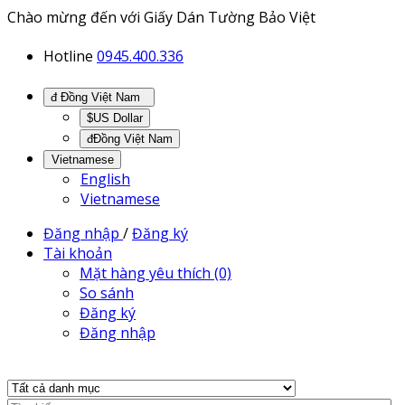
Chào mừng đến với Giấy Dán Tường Bảo Việt
Hotline
0945.400.336
đ Đồng Việt Nam
$US Dollar
đĐồng Việt Nam
Vietnamese
English
Vietnamese
Đăng nhập
/
Đăng ký
Tài khoản
Mặt hàng yêu thích (0)
So sánh
Đăng ký
Đăng nhập