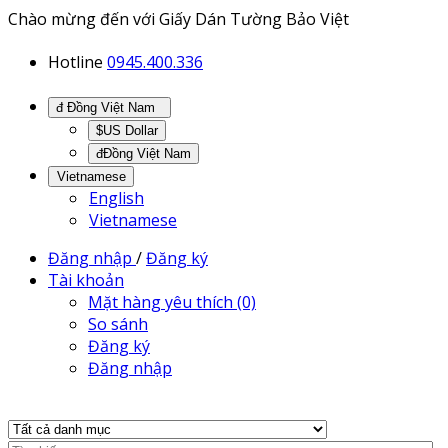
Chào mừng đến với Giấy Dán Tường Bảo Việt
Hotline
0945.400.336
đ Đồng Việt Nam
$US Dollar
đĐồng Việt Nam
Vietnamese
English
Vietnamese
Đăng nhập
/
Đăng ký
Tài khoản
Mặt hàng yêu thích (0)
So sánh
Đăng ký
Đăng nhập