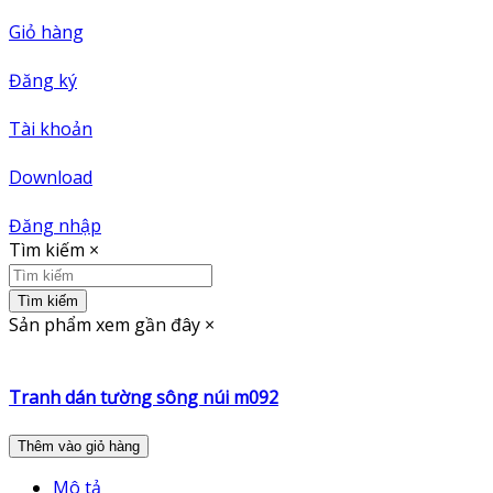
Giỏ hàng
Đăng ký
Tài khoản
Download
Đăng nhập
Tìm kiếm
×
Tìm kiếm
Sản phẩm xem gần đây
×
Tranh dán tường sông núi m092
Thêm vào giỏ hàng
Mô tả