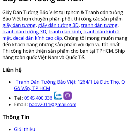
Giấy Dán Tường Bảo Việt tại tphcm & Tranh dán tường
Bảo Việt hcm chuyên phân phối, thi công các sản phẩm
giấy dán tường
,
giấy dán tường 3D
,
tranh dán tường
,
tranh dán tường 3D
,
tranh dán kính
,
tranh dán kính 2
mặt
,
decal dán kính cao cấp
. Chúng tôi mong muốn mang
đến khách hàng những sản phẩm với dịch vụ tốt nhất.
Thi công hoàn thiện sản phẩm cho bạn tại TPHCM. Ship
hàng toàn quốc Việt Nam và Quốc Tế.
Liên hệ
Tranh Dán Tường Bảo Việt: 1264/1 Lê Đức Thọ, Q
Gò Vấp, TP HCM
Tel :
0945.400.336
Email :
baov2011@gmail.com
Thông Tin
Giới thiệu