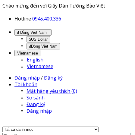
Chào mừng đến với Giấy Dán Tường Bảo Việt
Hotline
0945.400.336
đ Đồng Việt Nam
$US Dollar
đĐồng Việt Nam
Vietnamese
English
Vietnamese
Đăng nhập
/
Đăng ký
Tài khoản
Mặt hàng yêu thích (0)
So sánh
Đăng ký
Đăng nhập