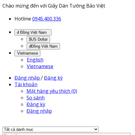
Chào mừng đến với Giấy Dán Tường Bảo Việt
Hotline
0945.400.336
đ Đồng Việt Nam
$US Dollar
đĐồng Việt Nam
Vietnamese
English
Vietnamese
Đăng nhập
/
Đăng ký
Tài khoản
Mặt hàng yêu thích (0)
So sánh
Đăng ký
Đăng nhập