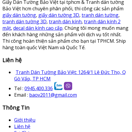
Giấy Dán Tường Bảo Việt tại tphcm & Tranh dán tường
Bảo Việt hcm chuyên phân phối, thi công các sản phẩm
giấy dán tường
,
giấy dán tường 3D
,
tranh dán tường
,
tranh dán tường 3D
,
tranh dán kính
,
tranh dán kính 2
mặt
,
decal dán kính cao cấp
. Chúng tôi mong muốn mang
đến khách hàng những sản phẩm với dịch vụ tốt nhất.
Thi công hoàn thiện sản phẩm cho bạn tại TPHCM. Ship
hàng toàn quốc Việt Nam và Quốc Tế.
Liên hệ
Tranh Dán Tường Bảo Việt: 1264/1 Lê Đức Thọ, Q
Gò Vấp, TP HCM
Tel :
0945.400.336
Email :
baov2011@gmail.com
Thông Tin
Giới thiệu
Liên hệ