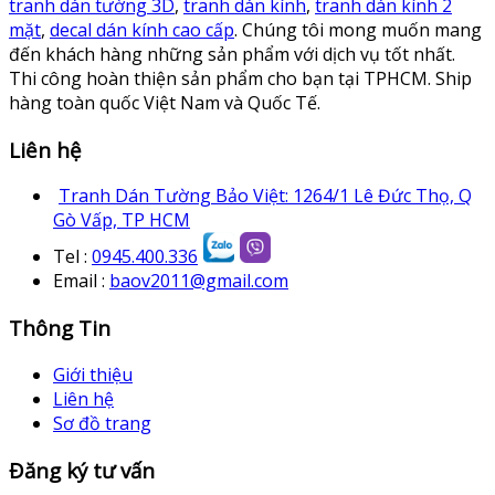
tranh dán tường 3D
,
tranh dán kính
,
tranh dán kính 2
mặt
,
decal dán kính cao cấp
. Chúng tôi mong muốn mang
đến khách hàng những sản phẩm với dịch vụ tốt nhất.
Thi công hoàn thiện sản phẩm cho bạn tại TPHCM. Ship
hàng toàn quốc Việt Nam và Quốc Tế.
Liên hệ
Tranh Dán Tường Bảo Việt: 1264/1 Lê Đức Thọ, Q
Gò Vấp, TP HCM
Tel :
0945.400.336
Email :
baov2011@gmail.com
Thông Tin
Giới thiệu
Liên hệ
Sơ đồ trang
Đăng ký tư vấn