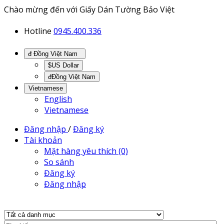
Chào mừng đến với Giấy Dán Tường Bảo Việt
Hotline
0945.400.336
đ Đồng Việt Nam
$US Dollar
đĐồng Việt Nam
Vietnamese
English
Vietnamese
Đăng nhập
/
Đăng ký
Tài khoản
Mặt hàng yêu thích (0)
So sánh
Đăng ký
Đăng nhập