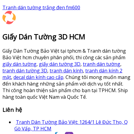
Tranh dán tường trắng đen fm600
Giấy Dán Tường 3D HCM
Giấy Dán Tường Bảo Việt tại tphcm & Tranh dán tường
Bảo Việt hcm chuyên phân phối, thi công các sản phẩm
giấy dán tường
,
giấy dán tường 3D
,
tranh dán tường
,
tranh dán tường 3D
,
tranh dán kính
,
tranh dán kính 2
mặt
,
decal dán kính cao cấp
. Chúng tôi mong muốn mang
đến khách hàng những sản phẩm với dịch vụ tốt nhất.
Thi công hoàn thiện sản phẩm cho bạn tại TPHCM. Ship
hàng toàn quốc Việt Nam và Quốc Tế.
Liên hệ
Tranh Dán Tường Bảo Việt: 1264/1 Lê Đức Thọ, Q
Gò Vấp, TP HCM