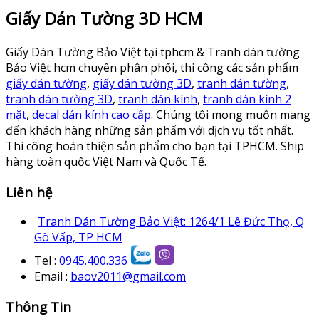
Giấy Dán Tường 3D HCM
Giấy Dán Tường Bảo Việt tại tphcm & Tranh dán tường
Bảo Việt hcm chuyên phân phối, thi công các sản phẩm
giấy dán tường
,
giấy dán tường 3D
,
tranh dán tường
,
tranh dán tường 3D
,
tranh dán kính
,
tranh dán kính 2
mặt
,
decal dán kính cao cấp
. Chúng tôi mong muốn mang
đến khách hàng những sản phẩm với dịch vụ tốt nhất.
Thi công hoàn thiện sản phẩm cho bạn tại TPHCM. Ship
hàng toàn quốc Việt Nam và Quốc Tế.
Liên hệ
Tranh Dán Tường Bảo Việt: 1264/1 Lê Đức Thọ, Q
Gò Vấp, TP HCM
Tel :
0945.400.336
Email :
baov2011@gmail.com
Thông Tin