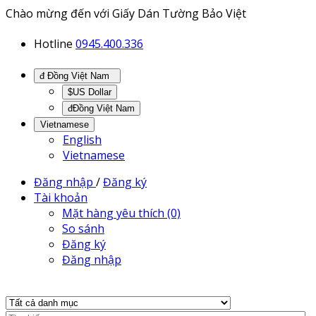
Chào mừng đến với Giấy Dán Tường Bảo Việt
Hotline
0945.400.336
đ Đồng Việt Nam
$US Dollar
đĐồng Việt Nam
Vietnamese
English
Vietnamese
Đăng nhập
/
Đăng ký
Tài khoản
Mặt hàng yêu thích (0)
So sánh
Đăng ký
Đăng nhập