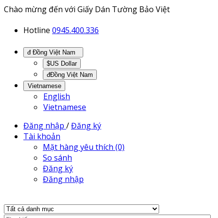
Chào mừng đến với Giấy Dán Tường Bảo Việt
Hotline
0945.400.336
đ Đồng Việt Nam
$US Dollar
đĐồng Việt Nam
Vietnamese
English
Vietnamese
Đăng nhập
/
Đăng ký
Tài khoản
Mặt hàng yêu thích (0)
So sánh
Đăng ký
Đăng nhập