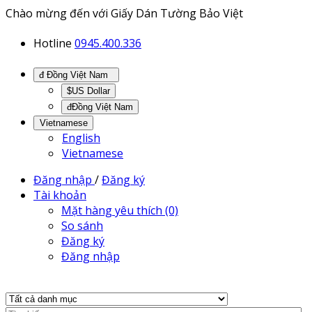
Chào mừng đến với Giấy Dán Tường Bảo Việt
Hotline
0945.400.336
đ Đồng Việt Nam
$US Dollar
đĐồng Việt Nam
Vietnamese
English
Vietnamese
Đăng nhập
/
Đăng ký
Tài khoản
Mặt hàng yêu thích (0)
So sánh
Đăng ký
Đăng nhập