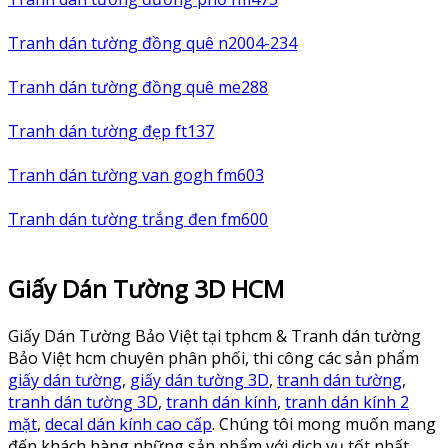
Tranh dán tường đồng quê n2004-234
Tranh dán tường đồng quê me288
Tranh dán tường đẹp ft137
Tranh dán tường van gogh fm603
Tranh dán tường trắng đen fm600
Giấy Dán Tường 3D HCM
Giấy Dán Tường Bảo Việt tại tphcm & Tranh dán tường
Bảo Việt hcm chuyên phân phối, thi công các sản phẩm
giấy dán tường
,
giấy dán tường 3D
,
tranh dán tường
,
tranh dán tường 3D
,
tranh dán kính
,
tranh dán kính 2
mặt
,
decal dán kính cao cấp
. Chúng tôi mong muốn mang
đến khách hàng những sản phẩm với dịch vụ tốt nhất.