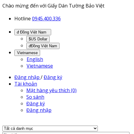
Chào mừng đến với Giấy Dán Tường Bảo Việt
Hotline
0945.400.336
đ Đồng Việt Nam
$US Dollar
đĐồng Việt Nam
Vietnamese
English
Vietnamese
Đăng nhập
/
Đăng ký
Tài khoản
Mặt hàng yêu thích (0)
So sánh
Đăng ký
Đăng nhập