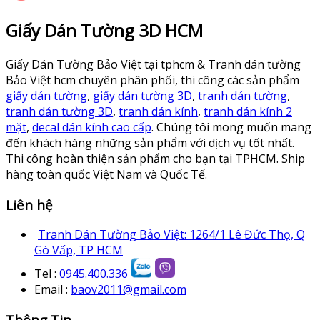
Giấy Dán Tường 3D HCM
Giấy Dán Tường Bảo Việt tại tphcm & Tranh dán tường
Bảo Việt hcm chuyên phân phối, thi công các sản phẩm
giấy dán tường
,
giấy dán tường 3D
,
tranh dán tường
,
tranh dán tường 3D
,
tranh dán kính
,
tranh dán kính 2
mặt
,
decal dán kính cao cấp
. Chúng tôi mong muốn mang
đến khách hàng những sản phẩm với dịch vụ tốt nhất.
Thi công hoàn thiện sản phẩm cho bạn tại TPHCM. Ship
hàng toàn quốc Việt Nam và Quốc Tế.
Liên hệ
Tranh Dán Tường Bảo Việt: 1264/1 Lê Đức Thọ, Q
Gò Vấp, TP HCM
Tel :
0945.400.336
Email :
baov2011@gmail.com
Thông Tin