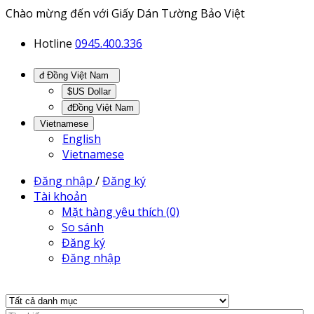
Chào mừng đến với Giấy Dán Tường Bảo Việt
Hotline
0945.400.336
đ Đồng Việt Nam
$US Dollar
đĐồng Việt Nam
Vietnamese
English
Vietnamese
Đăng nhập
/
Đăng ký
Tài khoản
Mặt hàng yêu thích (0)
So sánh
Đăng ký
Đăng nhập