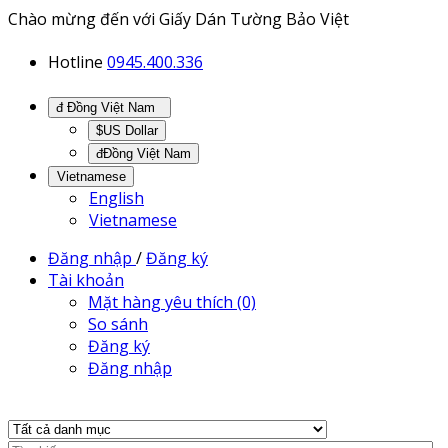
Chào mừng đến với Giấy Dán Tường Bảo Việt
Hotline
0945.400.336
đ Đồng Việt Nam
$US Dollar
đĐồng Việt Nam
Vietnamese
English
Vietnamese
Đăng nhập
/
Đăng ký
Tài khoản
Mặt hàng yêu thích (0)
So sánh
Đăng ký
Đăng nhập