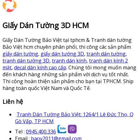
Giấy Dán Tường 3D HCM
Giấy Dán Tường Bảo Việt tại tphcm & Tranh dán tường
Bảo Việt hcm chuyên phân phối, thi công các sản phẩm
giấy dán tường
,
giấy dán tường 3D
,
tranh dán tường
,
tranh dán tường 3D
,
tranh dán kính
,
tranh dán kính 2
mặt
,
decal dán kính cao cấp
. Chúng tôi mong muốn mang
đến khách hàng những sản phẩm với dịch vụ tốt nhất.
Thi công hoàn thiện sản phẩm cho bạn tại TPHCM. Ship
hàng toàn quốc Việt Nam và Quốc Tế.
Liên hệ
Tranh Dán Tường Bảo Việt: 1264/1 Lê Đức Thọ, Q
Gò Vấp, TP HCM
Tel :
0945.400.336
Email :
baov2011@gmail.com