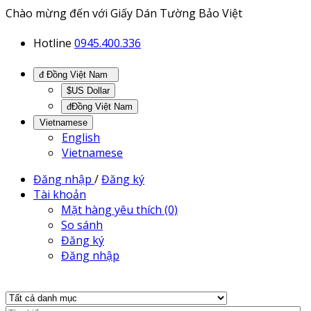
Chào mừng đến với Giấy Dán Tường Bảo Việt
Hotline
0945.400.336
đ Đồng Việt Nam
$US Dollar
đĐồng Việt Nam
Vietnamese
English
Vietnamese
Đăng nhập
/
Đăng ký
Tài khoản
Mặt hàng yêu thích (0)
So sánh
Đăng ký
Đăng nhập