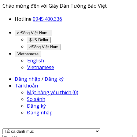
Chào mừng đến với Giấy Dán Tường Bảo Việt
Hotline
0945.400.336
đ Đồng Việt Nam
$US Dollar
đĐồng Việt Nam
Vietnamese
English
Vietnamese
Đăng nhập
/
Đăng ký
Tài khoản
Mặt hàng yêu thích (0)
So sánh
Đăng ký
Đăng nhập