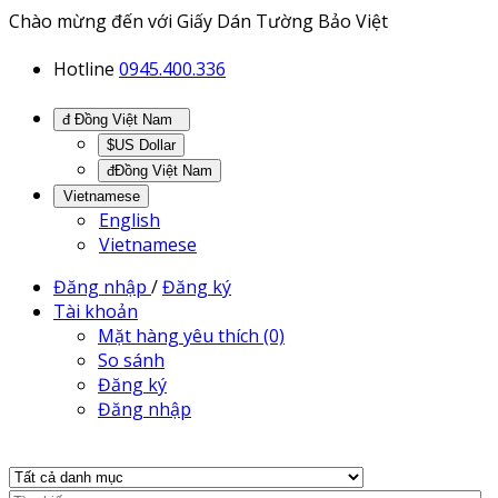
Chào mừng đến với Giấy Dán Tường Bảo Việt
Hotline
0945.400.336
đ Đồng Việt Nam
$US Dollar
đĐồng Việt Nam
Vietnamese
English
Vietnamese
Đăng nhập
/
Đăng ký
Tài khoản
Mặt hàng yêu thích (0)
So sánh
Đăng ký
Đăng nhập