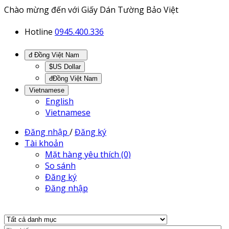
Chào mừng đến với Giấy Dán Tường Bảo Việt
Hotline
0945.400.336
đ Đồng Việt Nam
$US Dollar
đĐồng Việt Nam
Vietnamese
English
Vietnamese
Đăng nhập
/
Đăng ký
Tài khoản
Mặt hàng yêu thích (0)
So sánh
Đăng ký
Đăng nhập