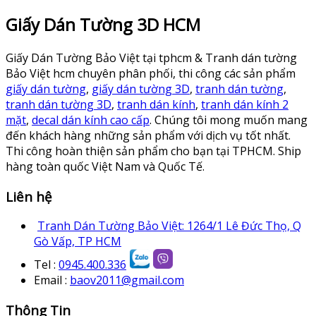
Giấy Dán Tường 3D HCM
Giấy Dán Tường Bảo Việt tại tphcm & Tranh dán tường
Bảo Việt hcm chuyên phân phối, thi công các sản phẩm
giấy dán tường
,
giấy dán tường 3D
,
tranh dán tường
,
tranh dán tường 3D
,
tranh dán kính
,
tranh dán kính 2
mặt
,
decal dán kính cao cấp
. Chúng tôi mong muốn mang
đến khách hàng những sản phẩm với dịch vụ tốt nhất.
Thi công hoàn thiện sản phẩm cho bạn tại TPHCM. Ship
hàng toàn quốc Việt Nam và Quốc Tế.
Liên hệ
Tranh Dán Tường Bảo Việt: 1264/1 Lê Đức Thọ, Q
Gò Vấp, TP HCM
Tel :
0945.400.336
Email :
baov2011@gmail.com
Thông Tin