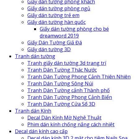
Giấy dán tường phòng khách
Giấy dán tường phòng ngủ
Giấy dán tường trẻ em
Giấy dán tường hàn quốc
Giấy dán tường phòng cho bé
dreamword 2019
Giấy Dán Tường Giả Đá
Giấy dán tường 3D
Tranh dán tường
Tranh giấy dán tường 3d trang trí
Tranh Dán Tường Thác Nước
Tranh Dán Tường Phong Cảnh Thiên Nhiên
Tranh Dán Tường Sông Núi
Tranh Dán Tường cảnh Thành phố
Tranh Dán Tường Phong Cảnh Biển
Tranh Dán Tường Cửa Sổ 3D
Tranh dán Kính
Decal Dán Kính Mờ Nghệ Thuật
Phim dán kính chống nắng cách nhiệt
Decal dán kính cao cấp
Decal dán kính 3D 2 mặt cho tiệm Nails Spa