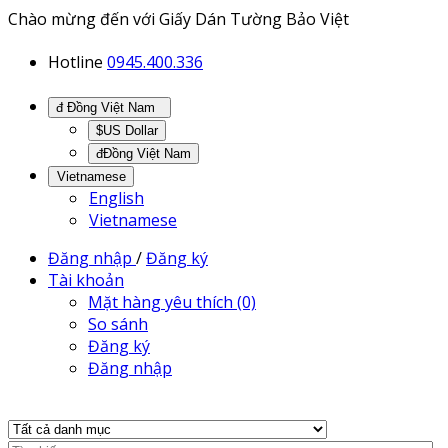
Chào mừng đến với Giấy Dán Tường Bảo Việt
Hotline
0945.400.336
đ Đồng Việt Nam
$US Dollar
đĐồng Việt Nam
Vietnamese
English
Vietnamese
Đăng nhập
/
Đăng ký
Tài khoản
Mặt hàng yêu thích (0)
So sánh
Đăng ký
Đăng nhập