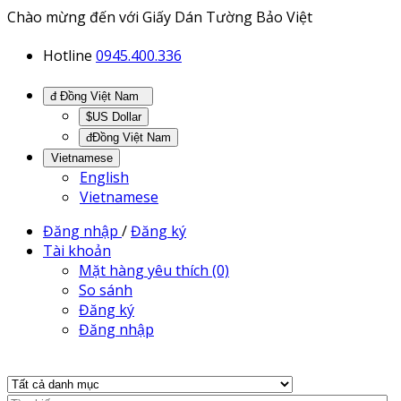
Chào mừng đến với Giấy Dán Tường Bảo Việt
Hotline
0945.400.336
đ Đồng Việt Nam
$US Dollar
đĐồng Việt Nam
Vietnamese
English
Vietnamese
Đăng nhập
/
Đăng ký
Tài khoản
Mặt hàng yêu thích (0)
So sánh
Đăng ký
Đăng nhập