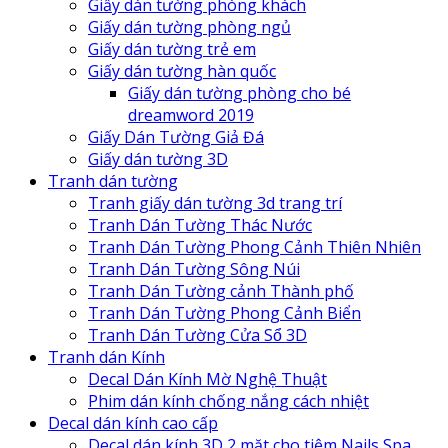
Giấy dán tường phòng khách
Giấy dán tường phòng ngủ
Giấy dán tường trẻ em
Giấy dán tường hàn quốc
Giấy dán tường phòng cho bé
dreamword 2019
Giấy Dán Tường Giả Đá
Giấy dán tường 3D
Tranh dán tường
Tranh giấy dán tường 3d trang trí
Tranh Dán Tường Thác Nước
Tranh Dán Tường Phong Cảnh Thiên Nhiên
Tranh Dán Tường Sông Núi
Tranh Dán Tường cảnh Thành phố
Tranh Dán Tường Phong Cảnh Biển
Tranh Dán Tường Cửa Sổ 3D
Tranh dán Kính
Decal Dán Kính Mờ Nghệ Thuật
Phim dán kính chống nắng cách nhiệt
Decal dán kính cao cấp
Decal dán kính 3D 2 mặt cho tiệm Nails Spa