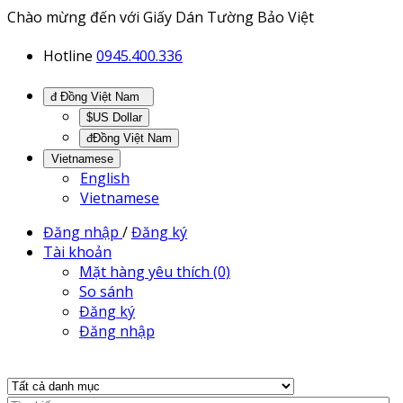
Chào mừng đến với Giấy Dán Tường Bảo Việt
Hotline
0945.400.336
đ Đồng Việt Nam
$US Dollar
đĐồng Việt Nam
Vietnamese
English
Vietnamese
Đăng nhập
/
Đăng ký
Tài khoản
Mặt hàng yêu thích (0)
So sánh
Đăng ký
Đăng nhập