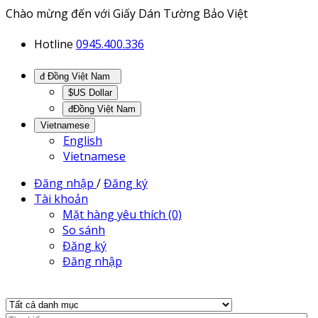
Chào mừng đến với Giấy Dán Tường Bảo Việt
Hotline
0945.400.336
đ Đồng Việt Nam
$US Dollar
đĐồng Việt Nam
Vietnamese
English
Vietnamese
Đăng nhập
/
Đăng ký
Tài khoản
Mặt hàng yêu thích (0)
So sánh
Đăng ký
Đăng nhập