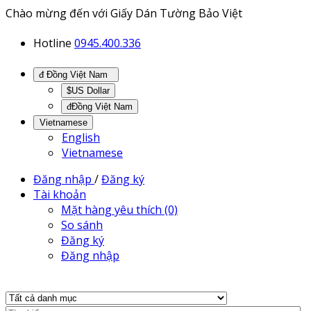
Chào mừng đến với Giấy Dán Tường Bảo Việt
Hotline
0945.400.336
đ Đồng Việt Nam
$US Dollar
đĐồng Việt Nam
Vietnamese
English
Vietnamese
Đăng nhập
/
Đăng ký
Tài khoản
Mặt hàng yêu thích (0)
So sánh
Đăng ký
Đăng nhập