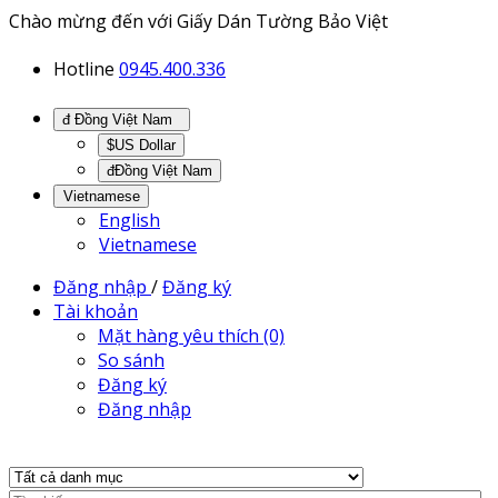
Chào mừng đến với Giấy Dán Tường Bảo Việt
Hotline
0945.400.336
đ Đồng Việt Nam
$US Dollar
đĐồng Việt Nam
Vietnamese
English
Vietnamese
Đăng nhập
/
Đăng ký
Tài khoản
Mặt hàng yêu thích (0)
So sánh
Đăng ký
Đăng nhập