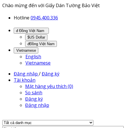
Chào mừng đến với Giấy Dán Tường Bảo Việt
Hotline
0945.400.336
đ Đồng Việt Nam
$US Dollar
đĐồng Việt Nam
Vietnamese
English
Vietnamese
Đăng nhập
/
Đăng ký
Tài khoản
Mặt hàng yêu thích (0)
So sánh
Đăng ký
Đăng nhập