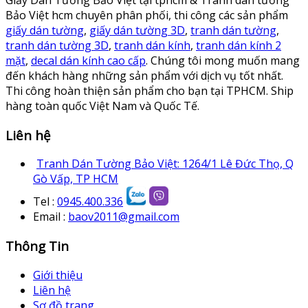
Bảo Việt hcm chuyên phân phối, thi công các sản phẩm
giấy dán tường
,
giấy dán tường 3D
,
tranh dán tường
,
tranh dán tường 3D
,
tranh dán kính
,
tranh dán kính 2
mặt
,
decal dán kính cao cấp
. Chúng tôi mong muốn mang
đến khách hàng những sản phẩm với dịch vụ tốt nhất.
Thi công hoàn thiện sản phẩm cho bạn tại TPHCM. Ship
hàng toàn quốc Việt Nam và Quốc Tế.
Liên hệ
Tranh Dán Tường Bảo Việt: 1264/1 Lê Đức Thọ, Q
Gò Vấp, TP HCM
Tel :
0945.400.336
Email :
baov2011@gmail.com
Thông Tin
Giới thiệu
Liên hệ
Sơ đồ trang