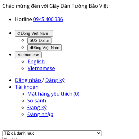
Chào mừng đến với Giấy Dán Tường Bảo Việt
Hotline
0945.400.336
đ Đồng Việt Nam
$US Dollar
đĐồng Việt Nam
Vietnamese
English
Vietnamese
Đăng nhập
/
Đăng ký
Tài khoản
Mặt hàng yêu thích (0)
So sánh
Đăng ký
Đăng nhập