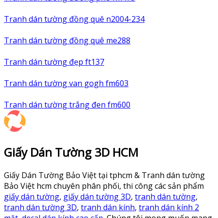
Tranh dán tường đồng quê n2004-234
Tranh dán tường đồng quê me288
Tranh dán tường đẹp ft137
Tranh dán tường van gogh fm603
Tranh dán tường trắng đen fm600
Giấy Dán Tường 3D HCM
Giấy Dán Tường Bảo Việt tại tphcm & Tranh dán tường
Bảo Việt hcm chuyên phân phối, thi công các sản phẩm
giấy dán tường
,
giấy dán tường 3D
,
tranh dán tường
,
tranh dán tường 3D
,
tranh dán kính
,
tranh dán kính 2
mặt
,
decal dán kính cao cấp
. Chúng tôi mong muốn mang