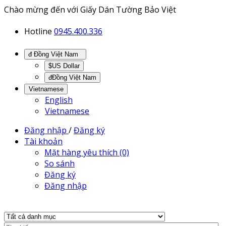
Chào mừng đến với Giấy Dán Tường Bảo Việt
Hotline
0945.400.336
đ Đồng Việt Nam
$US Dollar
đĐồng Việt Nam
Vietnamese
English
Vietnamese
Đăng nhập
/
Đăng ký
Tài khoản
Mặt hàng yêu thích (0)
So sánh
Đăng ký
Đăng nhập