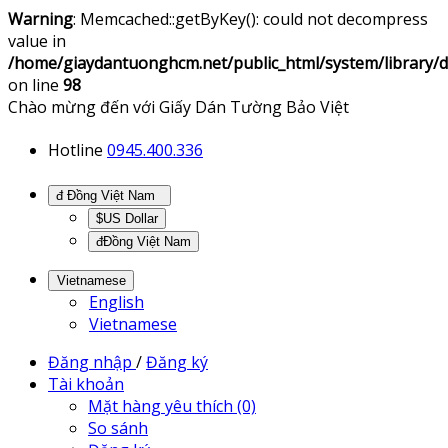
Warning
: Memcached::getByKey(): could not decompress
value in
/home/giaydantuonghcm.net/public_html/system/library
on line
98
Chào mừng đến với Giấy Dán Tường Bảo Việt
Hotline
0945.400.336
đ Đồng Việt Nam
$US Dollar
đĐồng Việt Nam
Vietnamese
English
Vietnamese
Đăng nhập
/
Đăng ký
Tài khoản
Mặt hàng yêu thích (0)
So sánh