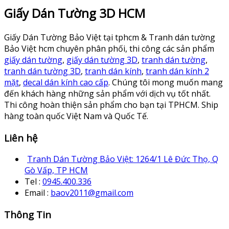
Giấy Dán Tường 3D HCM
Giấy Dán Tường Bảo Việt tại tphcm & Tranh dán tường
Bảo Việt hcm chuyên phân phối, thi công các sản phẩm
giấy dán tường
,
giấy dán tường 3D
,
tranh dán tường
,
tranh dán tường 3D
,
tranh dán kính
,
tranh dán kính 2
mặt
,
decal dán kính cao cấp
. Chúng tôi mong muốn mang
đến khách hàng những sản phẩm với dịch vụ tốt nhất.
Thi công hoàn thiện sản phẩm cho bạn tại TPHCM. Ship
hàng toàn quốc Việt Nam và Quốc Tế.
Liên hệ
Tranh Dán Tường Bảo Việt: 1264/1 Lê Đức Thọ, Q
Gò Vấp, TP HCM
Tel :
0945.400.336
Email :
baov2011@gmail.com
Thông Tin