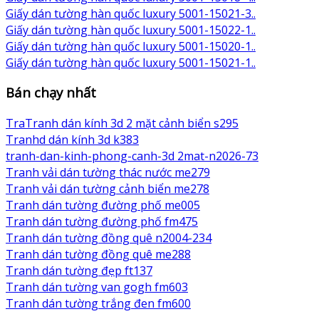
Giấy dán tường hàn quốc luxury 5001-15021-3..
Giấy dán tường hàn quốc luxury 5001-15022-1..
Giấy dán tường hàn quốc luxury 5001-15020-1..
Giấy dán tường hàn quốc luxury 5001-15021-1..
Bán chạy nhất
TraTranh dán kính 3d 2 mặt cảnh biển s295
Tranhd dán kính 3d k383
tranh-dan-kinh-phong-canh-3d 2mat-n2026-73
Tranh vải dán tường thác nước me279
Tranh vải dán tường cảnh biển me278
Tranh dán tường đường phố me005
Tranh dán tường đường phố fm475
Tranh dán tường đồng quê n2004-234
Tranh dán tường đồng quê me288
Tranh dán tường đẹp ft137
Tranh dán tường van gogh fm603
Tranh dán tường trắng đen fm600